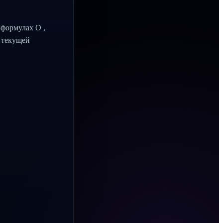
 формулах O ,
м текущей