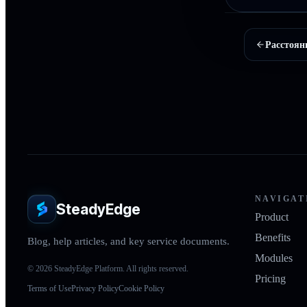
Расстоя
NAVIGAT
SteadyEdge
Product
Benefits
Blog, help articles, and key service documents.
Modules
© 2026 SteadyEdge Platform. All rights reserved.
Pricing
Terms of Use
Privacy Policy
Cookie Policy