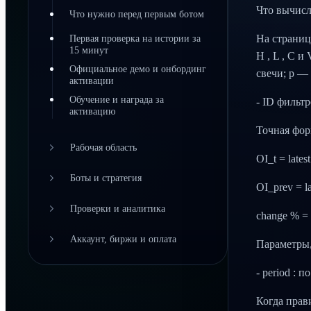
Что вычисл
Что нужно перед первым ботом
Первая проверка на истории за
На страниц
15 минут
H , L , C 
Официальное демо и онбординг
свечи; p —
активации
Обучение и награда за
- ID фильтр
активацию
Точная фор
Рабочая область
OI_t = late
Боты и стратегия
OI_prev = la
Проверки и аналитика
change % = 
Аккаунт, биржи и оплата
Параметры,
- period : 
Когда прав