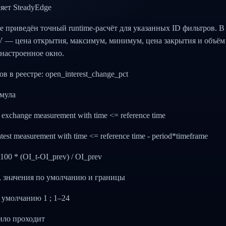
яет SteadyEdge
е приведён точный runtime-расчёт для указанных ID фильтров. В
и V — цена открытия, максимум, минимум, цена закрытия и объё
 настроенное окно.
ов в реестре: open_interest_change_pct
мула
st exchange measurement with time <= reference time
test measurement with time <= reference time - period*timeframe
100 * (OI_t-OI_prev) / OI_prev
 значения по умолчанию и границы
по умолчанию 1 ; 1–24
ило проходит