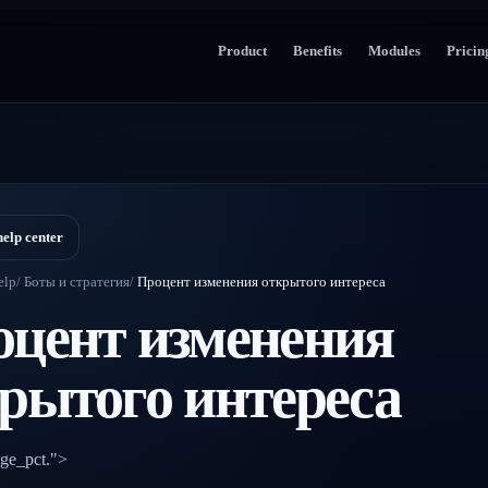
Product
Benefits
Modules
Pricin
help center
elp
/
Боты и стратегия
/
Процент изменения открытого интереса
цент изменения
рытого интереса
nge_pct.">