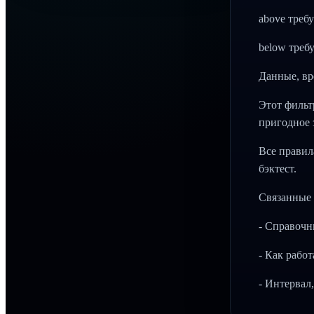
above требу
below требу
Данные, вр
Этот фильт
пригодное 
Все правил
бэктест.
Связанные 
- Справочн
- Как рабо
- Интервал