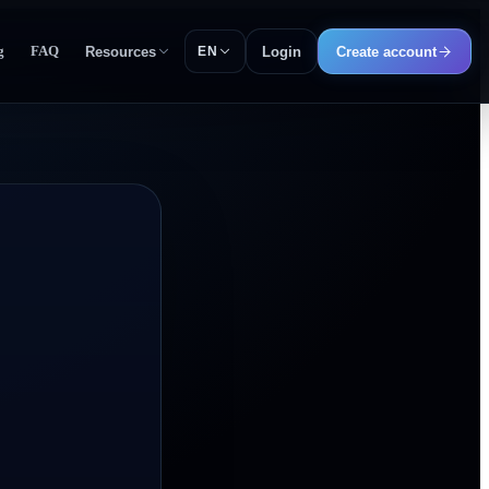
g
FAQ
Resources
Login
Create account
EN