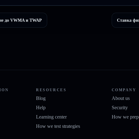
ние до VWMA и TWAP
Ставка фи
ION
RESOURCES
COMPANY
Blog
About us
Help
Security
Learning center
How we prepa
How we test strategies