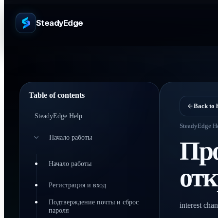
SteadyEdge
Table of contents
Back to 
SteadyEdge Help
SteadyEdge H
Начало работы
Про
Начало работы
отк
Регистрация и вход
Подтверждение почты и сброс
interest cha
пароля