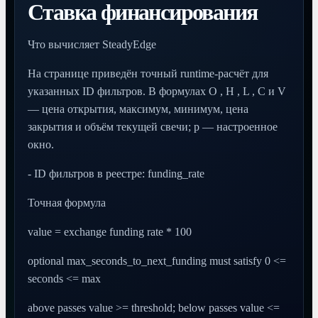
Ставка финансирования
Что вычисляет SteadyEdge
На странице приведён точный runtime-расчёт для
указанных ID фильтров. В формулах O , H , L , C и V
— цена открытия, максимум, минимум, цена
закрытия и объём текущей свечи; p — настроенное
окно.
- ID фильтров в реестре: funding_rate
Точная формула
value = exchange funding rate * 100
optional max_seconds_to_next_funding must satisfy 0 <=
seconds <= max
above passes value >= threshold; below passes value <=