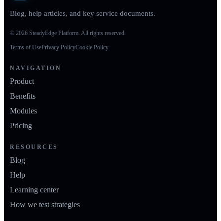
Blog, help articles, and key service documents.
© 2026 SteadyEdge Platform. All rights reserved.
Terms of Use
Privacy Policy
Cookie Policy
NAVIGATION
Product
Benefits
Modules
Pricing
RESOURCES
Blog
Help
Learning center
How we test strategies