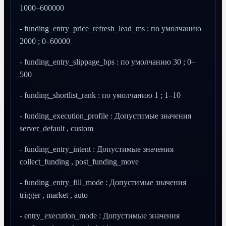
1000–600000
- funding_entry_price_refresh_lead_ms : по умолчанию
2000 ; 0–60000
- funding_entry_slippage_bps : по умолчанию 30 ; 0–
500
- funding_shortlist_rank : по умолчанию 1 ; 1–10
- funding_execution_profile : Допустимые значения
server_default , custom
- funding_entry_intent : Допустимые значения
collect_funding , post_funding_move
- funding_entry_fill_mode : Допустимые значения
trigger , market , auto
- entry_execution_mode : Допустимые значения