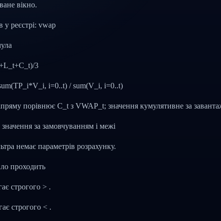
ане вікно.
ів у реєстрі: vwap
мула
+L_t+C_t)/3
m(TP_i*V_i, i=0..t) / sum(V_i, i=0..t)
пряму порівнює C_t з VWAP_t; значення кумулятивне за заванта
 значення за замовчуванням і межі
ьтра немає параметрів розрахунку.
ло проходить
ає строгого > .
ає строгого < .