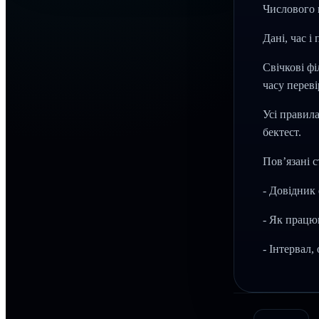
Числового 
Дані, час і
Свічкові ф
часу перев
Усі правила
бектест.
Пов’язані с
- Довідник 
- Як працю
- Інтервал,