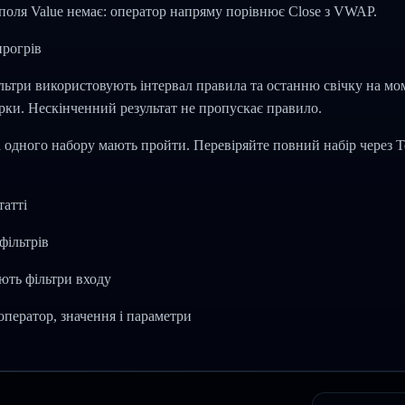
поля Value немає: оператор напряму порівнює Close з VWAP.
 прогрів
ільтри використовують інтервал правила та останню свічку на мо
ірки. Нескінченний результат не пропускає правило.
 одного набору мають пройти. Перевіряйте повний набір через Test
татті
фільтрів
ють фільтри входу
 оператор, значення і параметри