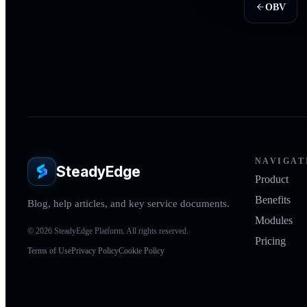
OBV
NAVIGAT
SteadyEdge
Product
Benefits
Blog, help articles, and key service documents.
Modules
© 2026 SteadyEdge Platform. All rights reserved.
Pricing
Terms of Use
Privacy Policy
Cookie Policy