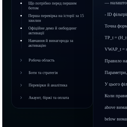
— налаштов
Що потрібно перед першим
ботом
- ID фільтр
Перша перевірка на історії за 15
хвилин
Точна фор
Офіційне демо й онбординг
активації
TP_t = (H_t
Навчання й винагорода за
активацію
VWAP_t = su
Робоча область
Правило на
Параметри,
Боти та стратегія
У цього філ
Перевірки й аналітика
Коли прави
Акаунт, біржі та оплата
above вимаг
below вимаг