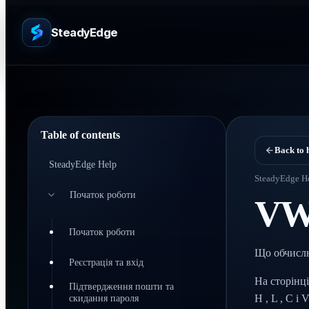
SteadyEdge
Table of contents
Back to 
SteadyEdge Help
SteadyEdge H
Початок роботи
VW
Початок роботи
Що обчисл
Реєстрація та вхід
На сторінці
Підтвердження пошти та
скидання пароля
H , L , C і