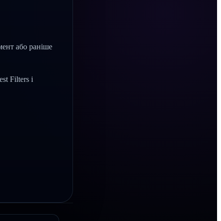
мент або раніше
 Filters і