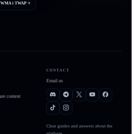
 VWMA і TWAP
CONTACT
Email us
re content
Clear guides and answers about the
platform.