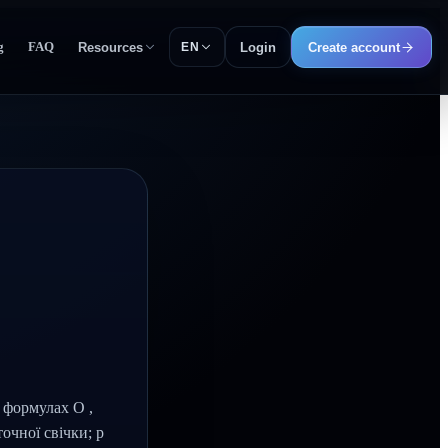
g
FAQ
Resources
Login
Create account
EN
У формулах O ,
точної свічки; p