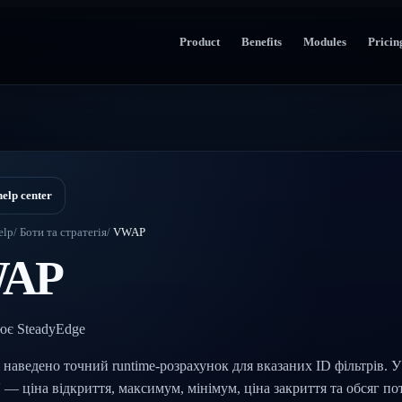
Product
Benefits
Modules
Pricin
help center
elp
/
Боти та стратегія
/
VWAP
AP
ює SteadyEdge
 наведено точний runtime-розрахунок для вказаних ID фільтрів. 
 V — ціна відкриття, максимум, мінімум, ціна закриття та обсяг по