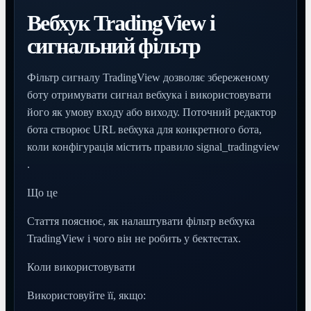
Вебхук TradingView і
сигнальний фільтр
Фільтр сигналу TradingView дозволяє збереженому
боту отримувати сигнал вебхука і використовувати
його як умову входу або виходу. Поточний редактор
бота створює URL вебхука для конкретного бота,
коли конфігурація містить правило signal_tradingview
.
Що це
Стаття пояснює, як налаштувати фільтр вебхука
TradingView і чого він не робить у бектестах.
Коли використовувати
Використовуйте її, якщо: