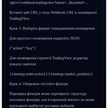
/api/v1/webhook/tradingview?token=...&symbol=...
Вставте цей URL у поле Webhook URL в оповіщенні
TradingView.
Крок 3. Виберіть формат повідомлення оповіщення
Для простого оповіщення надішліть JSON:
{"action":"buy"}
Для оповіщення стратегії TradingView редактор
показує шаблон:
{{strategy.order.action}}/{{strategy.market_position}}
Крок 4. Обережно тестуйте фільтри
Перевірка фільтрів може перевірити структуру
поточних фільтрів, але історичний бектест не може
відтворити майбутні доставки вебхуків.