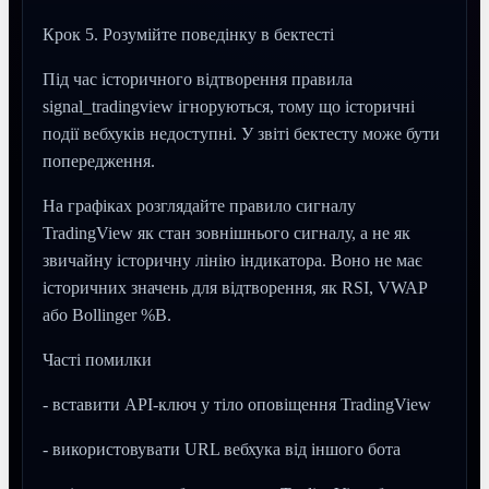
Крок 5. Розумійте поведінку в бектесті
Під час історичного відтворення правила
signal_tradingview ігноруються, тому що історичні
події вебхуків недоступні. У звіті бектесту може бути
попередження.
На графіках розглядайте правило сигналу
TradingView як стан зовнішнього сигналу, а не як
звичайну історичну лінію індикатора. Воно не має
історичних значень для відтворення, як RSI, VWAP
або Bollinger %B.
Часті помилки
- вставити API-ключ у тіло оповіщення TradingView
- використовувати URL вебхука від іншого бота