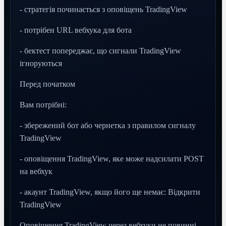
- стратегія починається з оповіщень TradingView
- потрібен URL вебхука для бота
- бектест попереджає, що сигнали TradingView
ігноруються
Перед початком
Вам потрібні:
- збережений бот або чернетка з правилом сигналу
TradingView
- оповіщення TradingView, яке може надсилати POST
на вебхук
- акаунт TradingView, якщо його ще немає: Відкрити
TradingView
Оповіщення TradingView через вебхуки не повинні