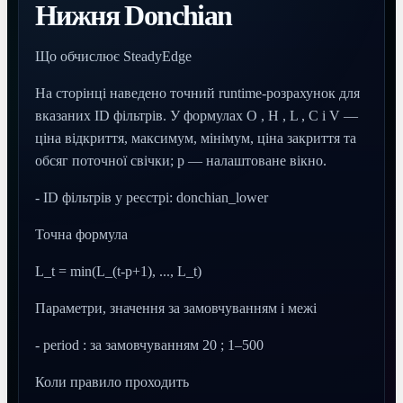
Нижня Donchian
Що обчислює SteadyEdge
На сторінці наведено точний runtime-розрахунок для
вказаних ID фільтрів. У формулах O , H , L , C і V —
ціна відкриття, максимум, мінімум, ціна закриття та
обсяг поточної свічки; p — налаштоване вікно.
- ID фільтрів у реєстрі: donchian_lower
Точна формула
L_t = min(L_(t-p+1), ..., L_t)
Параметри, значення за замовчуванням і межі
- period : за замовчуванням 20 ; 1–500
Коли правило проходить