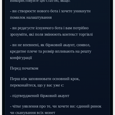
Використовуйте цю статтю, якщо:
- ви створюєте нового бота і хочете уникнути
помилок налаштування
- ви редагуєте існуючого бота і вам потрібно
зрозуміти, які поля змінюють контекст торгівлі
- ви не впевнені, як біржовий акаунт, символ,
кредитне плече та розмір впливають на решту
конфігурації
Перед початком
Перш ніж заповнювати основний крок,
переконайтеся, що у вас уже є:
- підтверджений біржовий акаунт
- чітке уявлення про те, чи хочете ви: єдиний ринок
чи сканування всіх монет