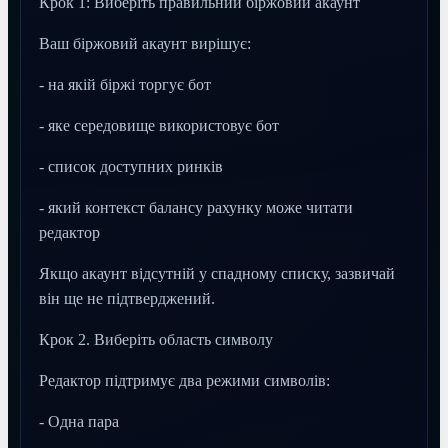
Крок 1: Виберіть правильний біржовий акаунт
Ваш біржовий акаунт вирішує:
- на якій біржі торгує бот
- яке середовище використовує бот
- список доступних ринків
- який контекст балансу рахунку може читати
редактор
Якщо акаунт відсутній у спадному списку, зазвичай
він ще не підтверджений.
Крок 2. Виберіть область символу
Редактор підтримує два режими символів:
- Одна пара