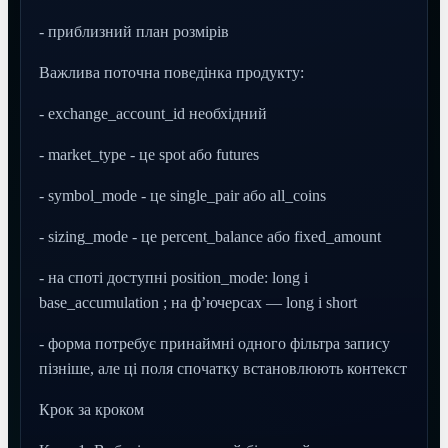
- приблизний план розмірів
Важлива поточна поведінка продукту:
- exchange_account_id необхідний
- market_type - це spot або futures
- symbol_mode - це single_pair або all_coins
- sizing_mode - це percent_balance або fixed_amount
- на споті доступні position_mode: long і
base_accumulation ; на ф’ючерсах — long і short
- форма потребує принаймні одного фільтра запису
пізніше, але ці поля спочатку встановлюють контекст
Крок за кроком