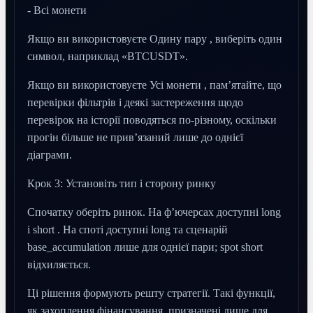
- Всі монети
Якщо ви використовуєте Одину пару , виберіть один
символ, наприклад «BTCUSDT».
Якщо ви використовуєте Усі монети , пам’ятайте, що
перевірки фільтрів і деякі застереження щодо
перевірок на історії поводяться по-різному, оскільки
прогін більше не прив’язаний лише до однієї
діаграми.
Крок 3: Установіть тип і сторону ринку
Спочатку оберіть ринок. На ф’ючерсах доступні long
і short . На споті доступні long та сценарій
base_accumulation лише для однієї пари; spot short
відхиляється.
Ці рішення формують решту стратегії. Такі функції,
як захоплення фінансування, призначені лише для