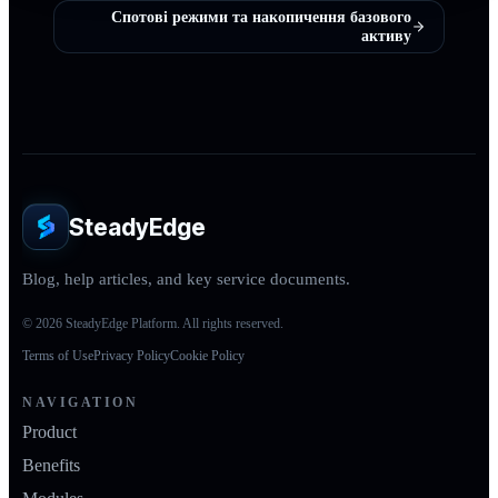
Спотові режими та накопичення базового
активу
SteadyEdge
Blog, help articles, and key service documents.
© 2026 SteadyEdge Platform. All rights reserved.
Terms of Use
Privacy Policy
Cookie Policy
NAVIGATION
Product
Benefits