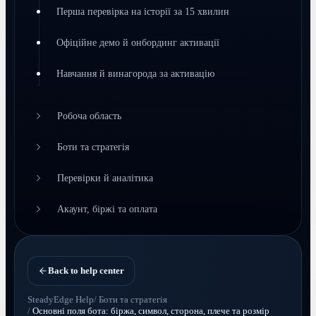
Перша перевірка на історії за 15 хвилин
Офіційне демо й онбординг активації
Навчання й винагорода за активацію
Робоча область
Боти та стратегія
Перевірки й аналітика
Акаунт, біржі та оплата
Back to help center
SteadyEdge Help
/
Боти та стратегія
/
Основні поля бота: біржа, символ, сторона, плече та розмір