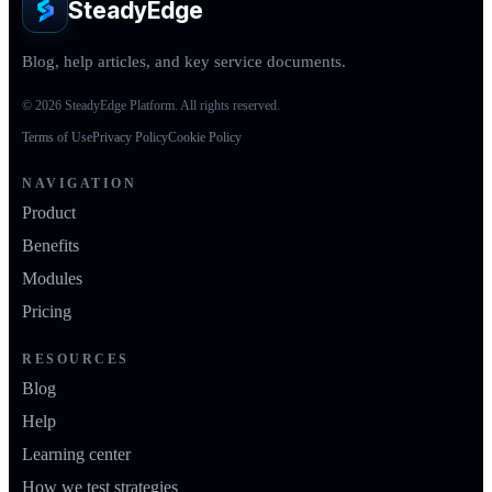
SteadyEdge
Blog, help articles, and key service documents.
© 2026 SteadyEdge Platform. All rights reserved.
Terms of Use
Privacy Policy
Cookie Policy
NAVIGATION
Product
Benefits
Modules
Pricing
RESOURCES
Blog
Help
Learning center
How we test strategies