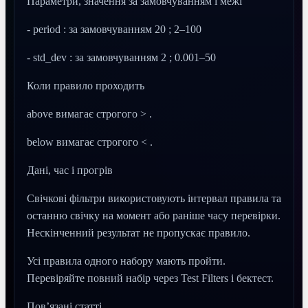
Параметри, значення за замовчуванням і межі
- period : за замовчуванням 20 ; 2–100
- std_dev : за замовчуванням 2 ; 0.001–50
Коли правило проходить
above вимагає строгого > .
below вимагає строгого < .
Дані, час і прогрів
Свічкові фільтри використовують інтервал правила та
останню свічку на момент або раніше часу перевірки.
Нескінченний результат не пропускає правило.
Усі правила одного набору мають пройти.
Перевіряйте повний набір через Test Filters і бектест.
Пов’язані статті