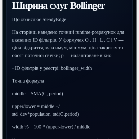
Ширина смуг Bollinger
Що обчислює SteadyEdge
На сторінці наведено точний runtime-розрахунок для
вказаних ID фільтрів. У формулах O , H , L , C і V —
ціна відкриття, максимум, мінімум, ціна закриття та
обсяг поточної свічки; p — налаштоване вікно.
- ID фільтрів у реєстрі: bollinger_width
Точна формула
middle = SMA(C, period)
upper/lower = middle +/-
std_dev*population_std(C,period)
width % = 100 * (upper-lower) / middle