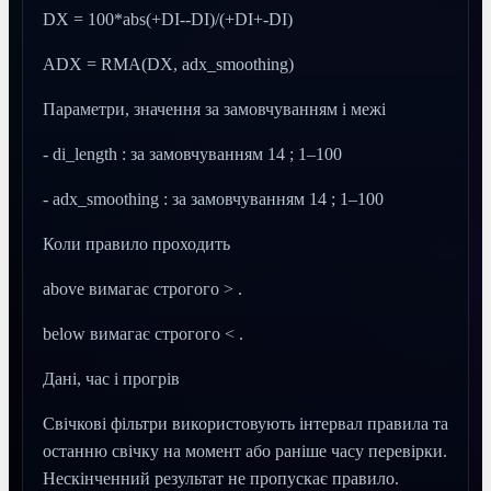
DX = 100*abs(+DI--DI)/(+DI+-DI)
ADX = RMA(DX, adx_smoothing)
Параметри, значення за замовчуванням і межі
- di_length : за замовчуванням 14 ; 1–100
- adx_smoothing : за замовчуванням 14 ; 1–100
Коли правило проходить
above вимагає строгого > .
below вимагає строгого < .
Дані, час і прогрів
Свічкові фільтри використовують інтервал правила та
останню свічку на момент або раніше часу перевірки.
Нескінченний результат не пропускає правило.