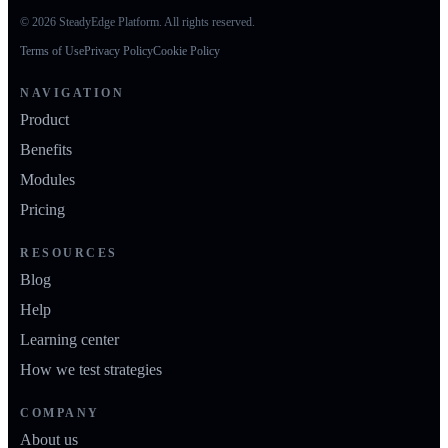
© 2026 SteadyEdge Platform. All rights reserved.
Terms of Use
Privacy Policy
Cookie Policy
NAVIGATION
Product
Benefits
Modules
Pricing
RESOURCES
Blog
Help
Learning center
How we test strategies
COMPANY
About us