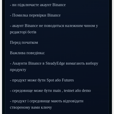
- ви підключаєте акаунт Binance
- Помилка перевірки Binance
- акаунт Binance не поводиться належним чином у
редакторі ботів
Перед початком
Важлива поведінка:
- Акаунти Binance в SteadyEdge вимагають вибору
продукту
- продукт може бути Spot або Futures
- середовище може бути main , testnet або demo
- продукт і середовище мають відповідати
створеному вами ключу