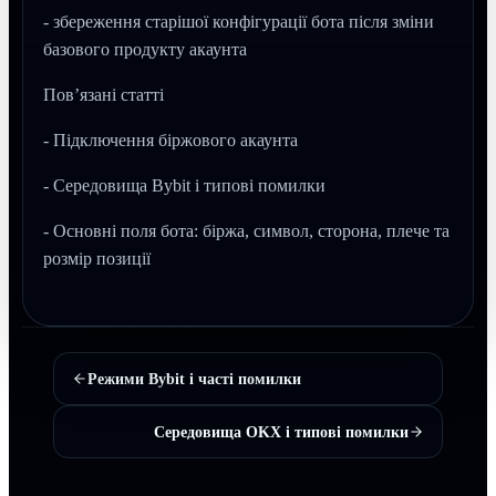
- збереження старішої конфігурації бота після зміни
базового продукту акаунта
Пов’язані статті
- Підключення біржового акаунта
- Середовища Bybit і типові помилки
- Основні поля бота: біржа, символ, сторона, плече та
розмір позиції
Режими Bybit і часті помилки
Середовища OKX і типові помилки