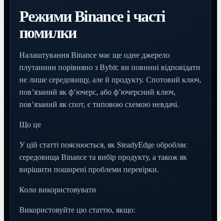
Режими Binance і часті
помилки
Налаштування Binance має ще одне джерело
плутанини порівняно з Bybit: ви повинні відповідати
не лише середовищу, але й продукту. Спотовий ключ,
пов’язаний як ф’ючерс, або ф’ючерсний ключ,
пов’язаний як спот, є типовою схемою невдачі.
Що це
У цій статті пояснюється, як SteadyEdge обробляє
середовища Binance та вибір продукту, а також як
вирішити поширені проблеми перевірки.
Коли використовувати
Використовуйте цю статтю, якщо: