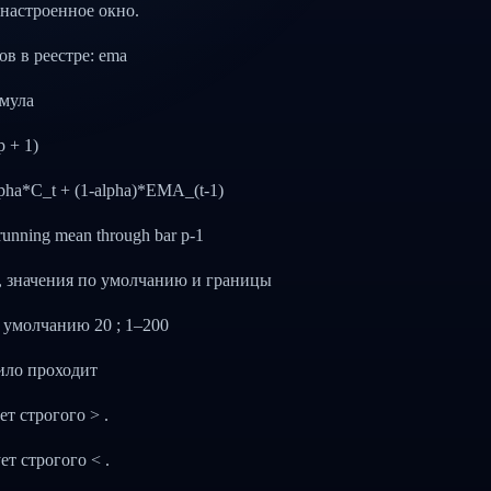
 настроенное окно.
ов в реестре: ema
мула
p + 1)
pha*C_t + (1-alpha)*EMA_(t-1)
 running mean through bar p-1
 значения по умолчанию и границы
по умолчанию 20 ; 1–200
ило проходит
ет строгого > .
ет строгого < .