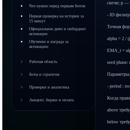
свечи; p —
Что нужно перед первым ботом
- ID фильтр
Первая проверка на истории за
15 минут
Точная фор
Официальное демо и онбординг
активации
alpha = 2 / (
Обучение и награда за
активацию
EMA_t = al
Рабочая область
seed phase:
Параметры,
Боты и стратегия
- period : 
Проверки и аналитика
Когда прав
Аккаунт, биржи и оплата
above требу
below требу