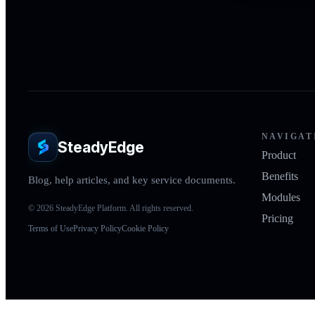
NAVIGAT
SteadyEdge
Product
Benefits
Blog, help articles, and key service documents.
Modules
© 2026 SteadyEdge Platform. All rights reserved.
Pricing
Terms of Use
Privacy Policy
Cookie Policy