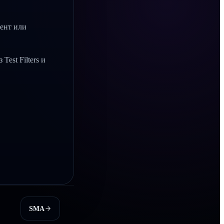
ент или
est Filters и
SMA