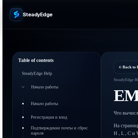
SteadyEdge
Table of contents
Back to 
SteadyEdge Help
SteadyEdge H
Начало работы
EM
Начало работы
Что вычисл
Регистрация и вход
На страниц
Подтверждение почты и сброс
пароля
H , L , C 