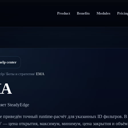
Product
Benefits
Modules
Pricin
help center
elp
/
Боты и стратегия
/
EMA
A
яет SteadyEdge
е приведён точный runtime-расчёт для указанных ID фильтров. В
и V — цена открытия, максимум, минимум, цена закрытия и объё