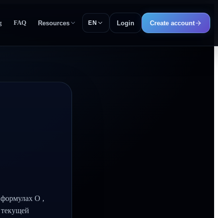
g
FAQ
Resources
Login
Create account
EN
 формулах O ,
м текущей