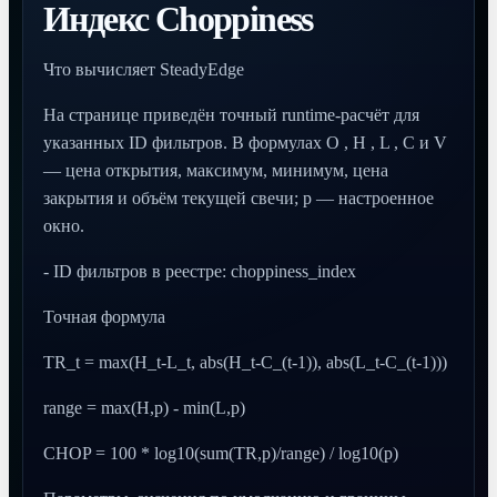
Индекс Choppiness
Что вычисляет SteadyEdge
На странице приведён точный runtime-расчёт для
указанных ID фильтров. В формулах O , H , L , C и V
— цена открытия, максимум, минимум, цена
закрытия и объём текущей свечи; p — настроенное
окно.
- ID фильтров в реестре: choppiness_index
Точная формула
TR_t = max(H_t-L_t, abs(H_t-C_(t-1)), abs(L_t-C_(t-1)))
range = max(H,p) - min(L,p)
CHOP = 100 * log10(sum(TR,p)/range) / log10(p)