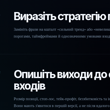
Виразіть стратегію
1
Замініть фрази на кшталт «сильний тренд» або «невелик
порогами, таймфреймами й однозначними умовами вход
Опишіть виходи до 
2
входів
Розмір позиції, стоп-лос, тейк-профіт, беззбитковість та
Вони мають з'явитися в першій версії, а не після вдалого 