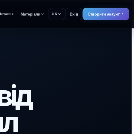
Питання
Матеріали
Вхід
Створити акаунт
UK
від
ил