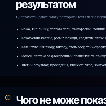
результатом
Ці параметри дають змогу повторити тест і чесно порі
Біржа, тип ринку, торгові пари, таймфрейм і точний 
Початковий баланс, розмір позиції, кредитне плече
Налаштування входу, виходу, стоп-лосу, тейк-профіту
Комісії, платежі за ф'ючерсними позиціями та прип
Чистий результат, просідання, кількість угод, збитков
Чого не може показ