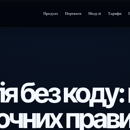
Продукт
Переваги
Модулі
Тарифи
я без коду: 
точних прав