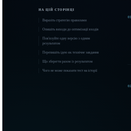
НА ЦІЙ СТОРІНЦІ
0
Виразіть стратегію правилами
Опишіть виходи до оптимізації входів
Пов'язуйте одну версію з одним
результатом
Перепишіть ідею як технічне завдання
Що зберегти разом із результатом
Чого не може показати тест на історії
0