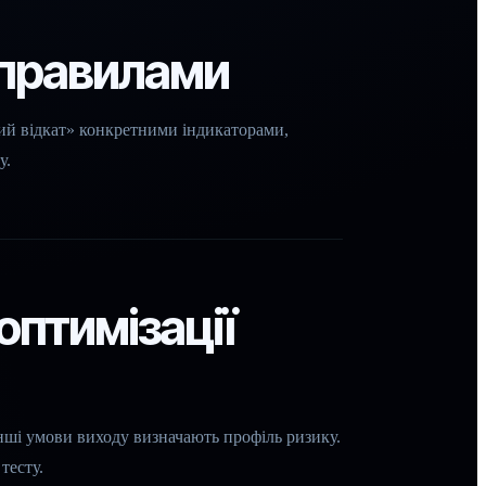
 правилами
ий відкат» конкретними індикаторами,
у.
оптимізації
 інші умови виходу визначають профіль ризику.
тесту.