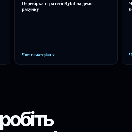
Перевірка стратегії Bybit на демо-
Ч
рахунку
б
Читати матеріал
Ч
робіть