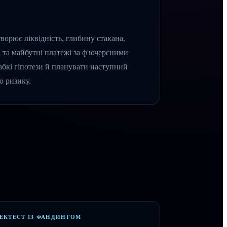
творює ліквідність, глибину стакана,
і та майбутні платежі за ф'ючерсними
лабкі гіпотези й планувати наступний
о ризику.
ЕКТЕСТ ІЗ ФАНДИНГОМ