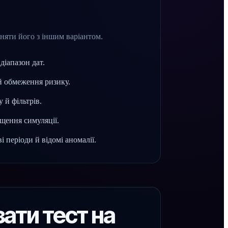
вняти його з іншим варіантом.
діапазон дат.
 й обмеження ризику.
 й фільтрів.
ущення симуляції.
і періоди й відомі аномалії.
ати тест на