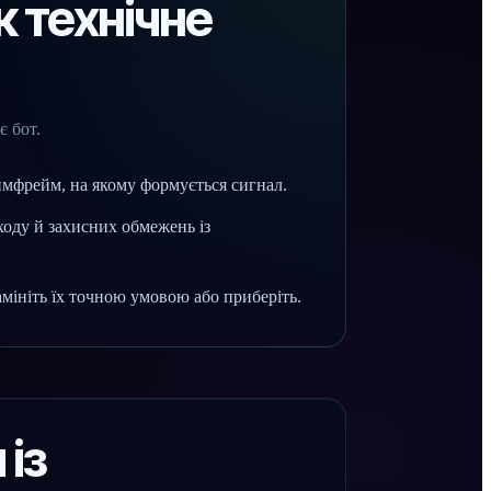
к технічне
є бот.
ймфрейм, на якому формується сигнал.
ходу й захисних обмежень із
амініть їх точною умовою або приберіть.
із