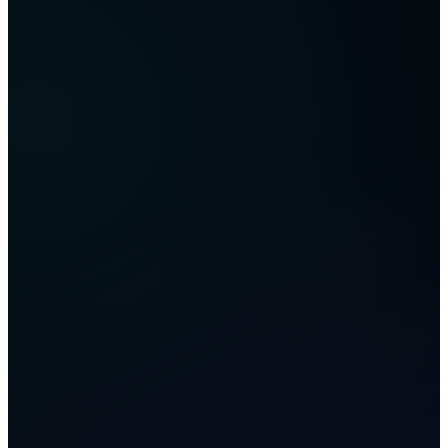
происходит через API-ключи. При их настройке вы
предоставляете боту право только на «Торговлю».
- Запрет вывода: Функция вывода средств
(Withdrawal) для бота заблокирована по умолчанию
на уровне биржевых настроек. Бот физически не
может перевести активы на сторонние кошельки.
3. Почему алгоритмы эффективнее ручного
исполнения?
Автоматизация устраняет три ключевых риска,
присущих трейдеру:
- Отсутствие эмоциональных искажений: Бот не
склонен к панике во время резкого падения цены или
к азарту во время взлета. Он действует
исключительно по математической модели.