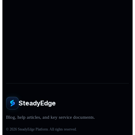
Crypto Bots
API Keys
Risk Management
Trading Automation
Представляем SteadyEdge: создавайте,
бэктестируйте и запускайте криптоботов из одного
дашборда
Почему криптобот зарабатывает в бэктесте, но
теряет в реальной торговле
SteadyEdge
Blog, help articles, and key service documents.
© 2026 SteadyEdge Platform. All rights reserved.