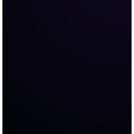
стратегический контроль.
Преимущества SteadyEdge для автоматизации:
- Безопасная интеграция: Наша платформа
обеспечивает шифрованное соединение с ведущими
биржами, гарантируя, что ваши API-ключи
используются только для выполнения торговых
распоряжений.
- Прозрачное управление ТЗ: В вашем кабинете вы
четко видите каждое действие алгоритма. SteadyEdge
предоставляет полную отчетность: от причины
открытия позиции до финального результата.
- Высокая отказоустойчивость: Даже во время
критических нагрузок на рынке, серверы SteadyEdge
продолжают обрабатывать сигналы и отправлять
команды на биржи без задержек.