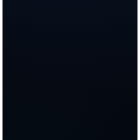
определяющими факторами успеха. Торговый бот —
это не автономный интеллект, принимающий
решения по своему усмотрению, а высокоточный
инструмент автоматизации. Разберемся, как именно
функционируют эти алгоритмы и какие ограничения
они имеют.
1. Механика взаимодействия: Бот как исполнитель
ТЗ
Торговый бот — это программный алгоритм,
который функционирует как строгий исполнитель
установленного технического задания (ТЗ). У него
нет субъективного мнения, и он не может
отклоняться от заданных параметров.
Процесс работы строится на трех этапах:
- Получение данных: Через API-шлюз бот считывает