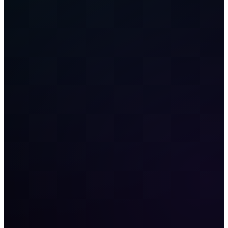
- Точность тайминга: Алгоритм способен выставить
ордер за миллисекунды после появления сигнала, что
технически невозможно сделать вручную.
- Системность: Бот работает 24/7, обеспечивая
выполнение вашей стратегии в любое время суток
без потери концентрации.
4. Реализация стратегий на платформе SteadyEdge
Понимая, что бот — это только инструмент,
ключевой задачей становится выбор надежной
платформы для постановки и контроля этих задач.
SteadyEdge предоставляет профессиональную среду
для развертывания торговых алгоритмов любой
сложности.
Мы разработали платформу, где вы можете
делегировать выполнение рутинных операций
проверенным алгоритмам, сохраняя полный