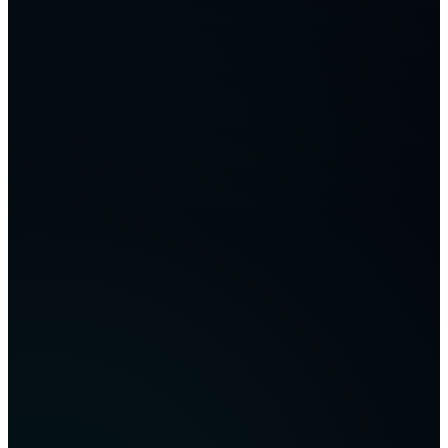
с биржи информацию о книге ордеров, ценовых
тиках и объемах.
- Сопоставление с алгоритмом: Бот сравнивает
рыночные показатели с вашим ТЗ (например: «если
цена актива X опустится до уровня Y — совершить
покупку»).
- Отправка запроса: При совпадении всех условий
бот мгновенно отправляет на биржу команду на
исполнение ордера.
2. Безопасность и контроль капитала
Критически важно понимать: бот не владеет вашими
средствами. Он является лишь транслятором команд.
- Хранение активов: Ваши средства всегда находятся
на вашем личном счету на бирже.
- Ограничение прав: Связь между ботом и биржей