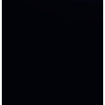
- Инструменты контроля рисков: Вы сами
определяете границы допустимого для бота,
устанавливая лимиты на объем позиции и уровни
фиксации прибыли.
Вывод
Трейдинг-бот — это дисциплинированный
исполнитель, который избавляет вас от
необходимости постоянного мониторинга рынка.
Используя SteadyEdge , вы получаете не просто
автоматизацию, а профессиональную
инфраструктуру для точного и безопасного
воплощения ваших торговых идей.